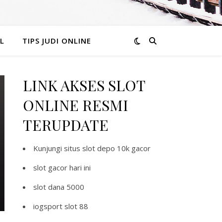
L
TIPS JUDI ONLINE
LINK AKSES SLOT
ONLINE RESMI
TERUPDATE
Kunjungi situs
slot depo 10k gacor
slot gacor hari ini
slot dana 5000
iogsport slot 88