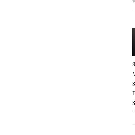
S
S
D