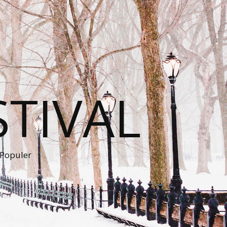
STIVAL
 Populer