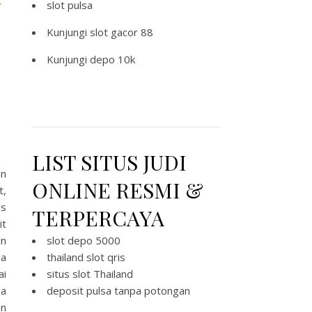
slot pulsa
T
Kunjungi
slot gacor 88
Kunjungi
depo 10k
LIST SITUS JUDI
in
ONLINE RESMI &
t,
es
TERPERCAYA
it
in
slot depo 5000
ga
thailand slot qris
ai
situs slot Thailand
sa
deposit pulsa tanpa potongan
an