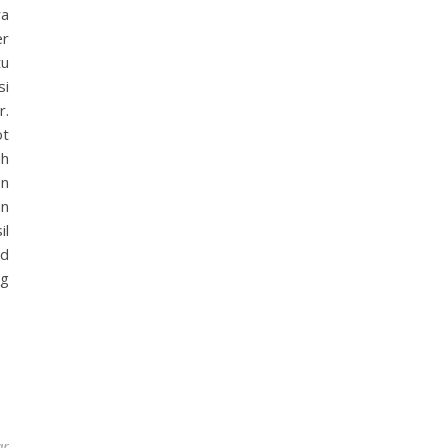
ra
er
tu
si
r.
ot
uh
en
an
il
nd
ng
ar