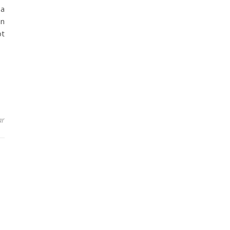
sa
an
ot
ar