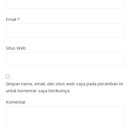
Email
*
Situs Web
Simpan nama, email, dan situs web saya pada peramban ini
untuk komentar saya berikutnya.
Komentar