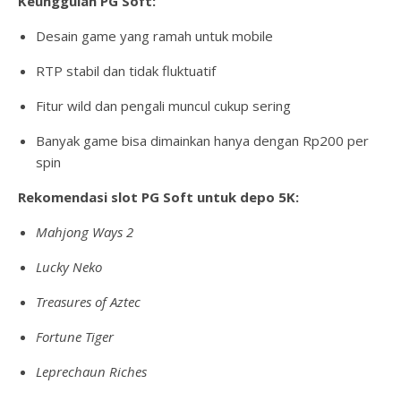
Keunggulan PG Soft:
Desain game yang ramah untuk mobile
RTP stabil dan tidak fluktuatif
Fitur wild dan pengali muncul cukup sering
Banyak game bisa dimainkan hanya dengan Rp200 per
spin
Rekomendasi slot PG Soft untuk depo 5K:
Mahjong Ways 2
Lucky Neko
Treasures of Aztec
Fortune Tiger
Leprechaun Riches