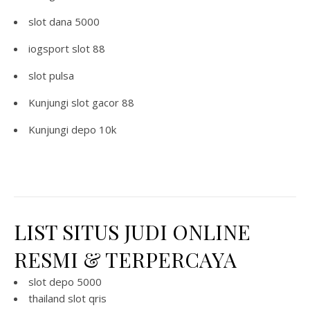
slot dana 5000
iogsport slot 88
slot pulsa
Kunjungi
slot gacor 88
Kunjungi
depo 10k
LIST SITUS JUDI ONLINE
RESMI & TERPERCAYA
slot depo 5000
thailand slot qris