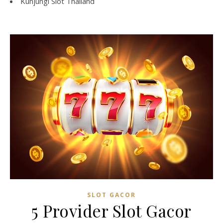
Kunjungi
Slot Thailand
SLOT GACOR
5 Provider Slot Gacor