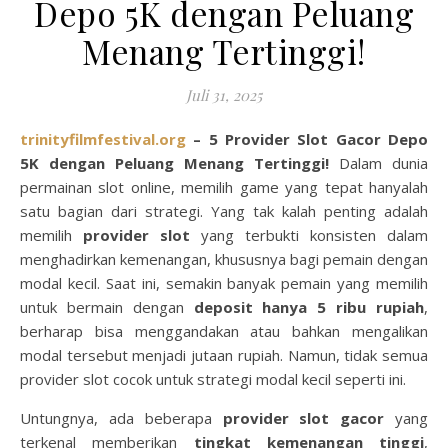
Depo 5K dengan Peluang
Menang Tertinggi!
Juli 31, 2025
trinityfilmfestival.org
– 5 Provider Slot Gacor Depo
5K dengan Peluang Menang Tertinggi!
Dalam dunia
permainan slot online, memilih game yang tepat hanyalah
satu bagian dari strategi. Yang tak kalah penting adalah
memilih
provider slot
yang terbukti konsisten dalam
menghadirkan kemenangan, khususnya bagi pemain dengan
modal kecil. Saat ini, semakin banyak pemain yang memilih
untuk bermain dengan
deposit hanya 5 ribu rupiah
,
berharap bisa menggandakan atau bahkan mengalikan
modal tersebut menjadi jutaan rupiah. Namun, tidak semua
provider slot cocok untuk strategi modal kecil seperti ini.
Untungnya, ada beberapa
provider slot gacor
yang
terkenal memberikan
tingkat kemenangan tinggi
,