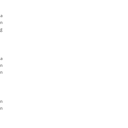
sa
an
ng
na
an
an
an
an