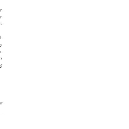
an
an
uk
ah
ng
an
s?
ng
ar