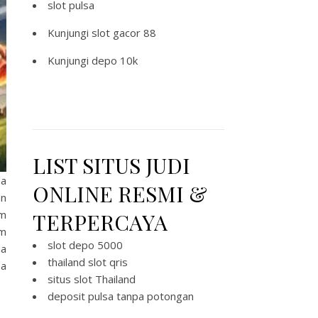
slot pulsa
Kunjungi
slot gacor 88
Kunjungi
depo 10k
LIST SITUS JUDI
da
ONLINE RESMI &
an
am
TERPERCAYA
am
slot depo 5000
ia
thailand slot qris
pa
situs slot Thailand
deposit pulsa tanpa potongan