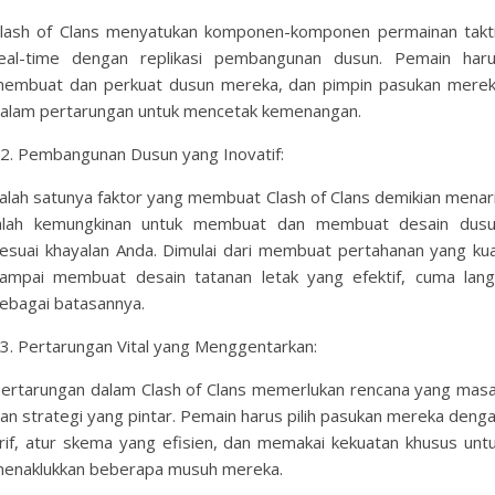
lash of Clans menyatukan komponen-komponen permainan takt
eal-time dengan replikasi pembangunan dusun. Pemain har
embuat dan perkuat dusun mereka, dan pimpin pasukan mere
alam pertarungan untuk mencetak kemenangan.
Pembangunan Dusun yang Inovatif:
alah satunya faktor yang membuat Clash of Clans demikian menar
alah kemungkinan untuk membuat dan membuat desain dus
esuai khayalan Anda. Dimulai dari membuat pertahanan yang ku
ampai membuat desain tatanan letak yang efektif, cuma lang
ebagai batasannya.
Pertarungan Vital yang Menggentarkan:
ertarungan dalam Clash of Clans memerlukan rencana yang mas
an strategi yang pintar. Pemain harus pilih pasukan mereka deng
rif, atur skema yang efisien, dan memakai kekuatan khusus unt
enaklukkan beberapa musuh mereka.