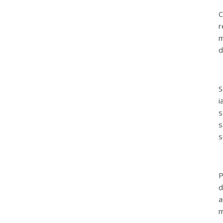
C
r
m
d
S
i
s
s
s
P
d
a
m