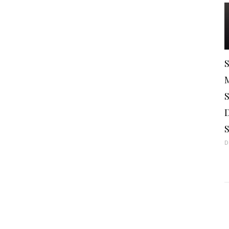
S
S
D