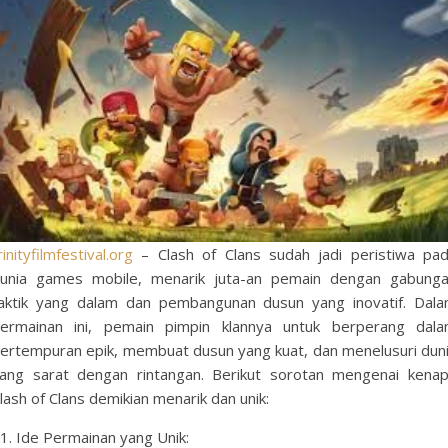
rinityfilmfestival.org
– Clash of Clans sudah jadi peristiwa pa
unia games mobile, menarik juta-an pemain dengan gabung
aktik yang dalam dan pembangunan dusun yang inovatif. Dal
ermainan ini, pemain pimpin klannya untuk berperang dal
ertempuran epik, membuat dusun yang kuat, dan menelusuri dun
ang sarat dengan rintangan. Berikut sorotan mengenai kena
lash of Clans demikian menarik dan unik:
Ide Permainan yang Unik: