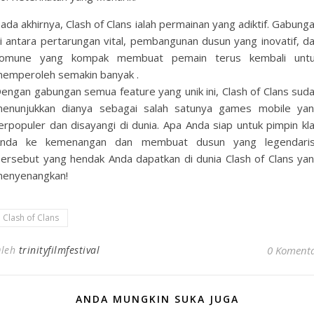
ada akhirnya, Clash of Clans ialah permainan yang adiktif. Gabung
i antara pertarungan vital, pembangunan dusun yang inovatif, d
omune yang kompak membuat pemain terus kembali unt
emperoleh semakin banyak .
engan gabungan semua feature yang unik ini, Clash of Clans sud
enunjukkan dianya sebagai salah satunya games mobile ya
erpopuler dan disayangi di dunia. Apa Anda siap untuk pimpin kl
nda ke kemenangan dan membuat dusun yang legendari
ersebut yang hendak Anda dapatkan di dunia Clash of Clans ya
enyenangkan!
Clash of Clans
leh
trinityfilmfestival
0 Koment
ANDA MUNGKIN SUKA JUGA