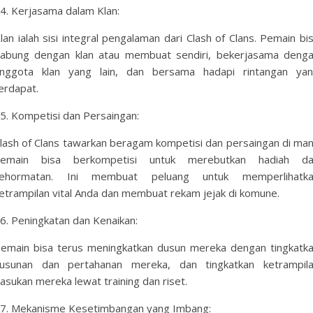
Kerjasama dalam Klan:
lan ialah sisi integral pengalaman dari Clash of Clans. Pemain bi
abung dengan klan atau membuat sendiri, bekerjasama deng
nggota klan yang lain, dan bersama hadapi rintangan ya
erdapat.
Kompetisi dan Persaingan:
lash of Clans tawarkan beragam kompetisi dan persaingan di ma
emain bisa berkompetisi untuk merebutkan hadiah d
ehormatan. Ini membuat peluang untuk memperlihatk
etrampilan vital Anda dan membuat rekam jejak di komune.
Peningkatan dan Kenaikan:
emain bisa terus meningkatkan dusun mereka dengan tingkatk
usunan dan pertahanan mereka, dan tingkatkan ketrampil
asukan mereka lewat training dan riset.
Mekanisme Kesetimbangan yang Imbang: