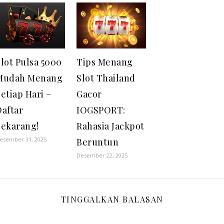
lot Pulsa 5000
Tips Menang
Mudah Menang
Slot Thailand
etiap Hari –
Gacor
Daftar
IOGSPORT:
Sekarang!
Rahasia Jackpot
esember 31, 2025
Beruntun
Desember 22, 2025
TINGGALKAN BALASAN