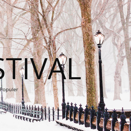
STIVAL
 Populer