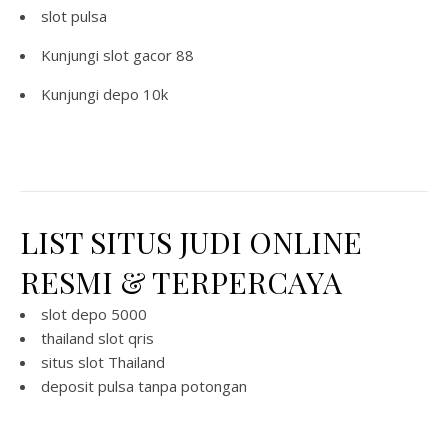
slot pulsa
Kunjungi
slot gacor 88
Kunjungi
depo 10k
LIST SITUS JUDI ONLINE
RESMI & TERPERCAYA
slot depo 5000
thailand slot qris
situs slot Thailand
deposit pulsa tanpa potongan