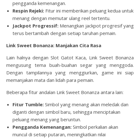
pengganda kemenangan.
Respin Rejeki:
Fitur ini memberikan peluang kedua untuk
menang dengan memutar ulang reel tertentu.
Jackpot Progressif:
Menangkan jackpot progresif yang
terus bertambah dengan setiap taruhan pemain.
Link Sweet Bonanza: Manjakan Cita Rasa
Lain halnya dengan Slot Gatot Kaca, Link Sweet Bonanza
mengusung tema buah-buahan segar yang menggoda.
Dengan tampilannya yang menggiurkan, game ini siap
memanjakan mata dan lidah para pemain.
Beberapa fitur andalan Link Sweet Bonanza antara lain:
Fitur Tumble:
Simbol yang menang akan meledak dan
diganti dengan simbol baru, sehingga menciptakan
peluang menang yang beruntun.
Pengganda Kemenangan:
Simbol perkalian akan
muncul di setiap putaran, meningkatkan nilai