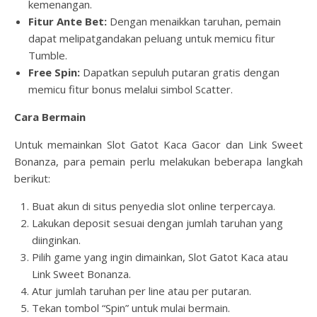
kemenangan.
Fitur Ante Bet:
Dengan menaikkan taruhan, pemain
dapat melipatgandakan peluang untuk memicu fitur
Tumble.
Free Spin:
Dapatkan sepuluh putaran gratis dengan
memicu fitur bonus melalui simbol Scatter.
Cara Bermain
Untuk memainkan Slot Gatot Kaca Gacor dan Link Sweet
Bonanza, para pemain perlu melakukan beberapa langkah
berikut:
Buat akun di situs penyedia slot online terpercaya.
Lakukan deposit sesuai dengan jumlah taruhan yang
diinginkan.
Pilih game yang ingin dimainkan, Slot Gatot Kaca atau
Link Sweet Bonanza.
Atur jumlah taruhan per line atau per putaran.
Tekan tombol “Spin” untuk mulai bermain.