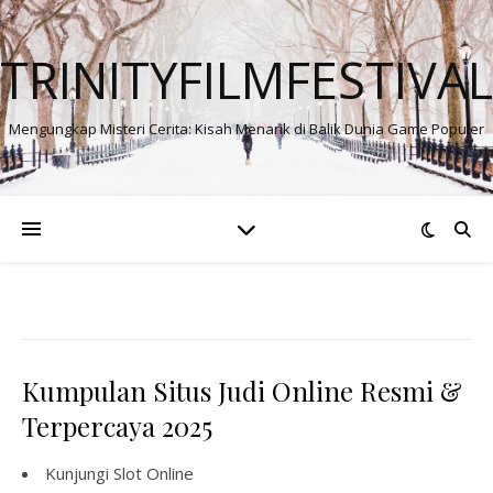
TRINITYFILMFESTIVAL
Mengungkap Misteri Cerita: Kisah Menarik di Balik Dunia Game Populer
Kumpulan Situs Judi Online Resmi &
Terpercaya 2025
Kunjungi
Slot Online