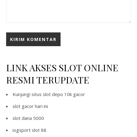
LINK AKSES SLOT ONLINE
RESMI TERUPDATE
Kunjungi situs
slot depo 10k gacor
slot gacor hari ini
slot dana 5000
iogsport slot 88